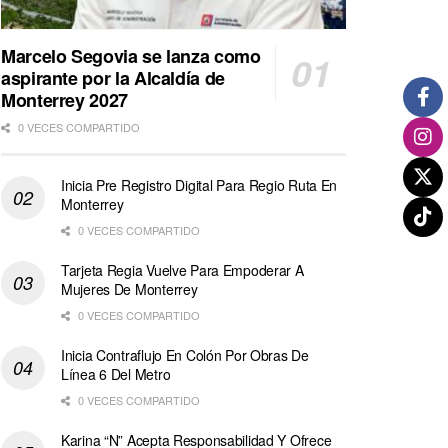
Marcelo Segovia se lanza como
aspirante por la Alcaldía de
Monterrey 2027
0 VECES COMPARTIDO
Inicia Pre Registro Digital Para Regio Ruta En
Monterrey
0 VECES COMPARTIDO
Tarjeta Regia Vuelve Para Empoderar A
Mujeres De Monterrey
0 VECES COMPARTIDO
Inicia Contraflujo En Colón Por Obras De
Línea 6 Del Metro
0 VECES COMPARTIDO
Karina “N” Acepta Responsabilidad Y Ofrece