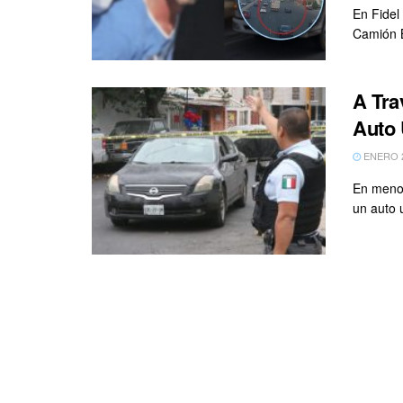
En Fidel
Camión B
A Tra
Auto 
ENERO 2
En menos
un auto u