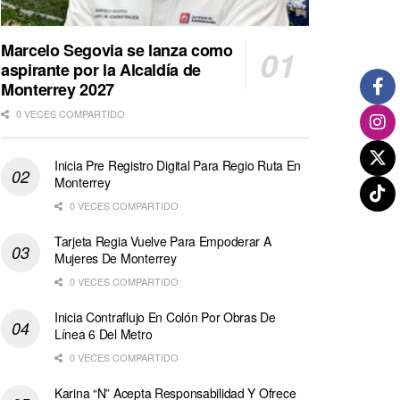
Marcelo Segovia se lanza como
aspirante por la Alcaldía de
Monterrey 2027
0 VECES COMPARTIDO
Inicia Pre Registro Digital Para Regio Ruta En
Monterrey
0 VECES COMPARTIDO
Tarjeta Regia Vuelve Para Empoderar A
Mujeres De Monterrey
0 VECES COMPARTIDO
Inicia Contraflujo En Colón Por Obras De
Línea 6 Del Metro
0 VECES COMPARTIDO
Karina “N” Acepta Responsabilidad Y Ofrece