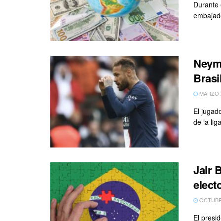
Durante 
embajado
Neyma
Brasi
MARZO 2
El jugad
de la li
Jair 
elect
OCTUBRE
El presi