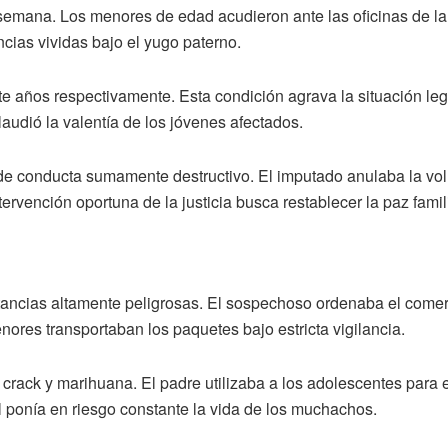
 semana. Los menores de edad acudieron ante las oficinas de la 
cias vividas bajo el yugo paterno.
te años respectivamente. Esta condición agrava la situación leg
laudió la valentía de los jóvenes afectados.
 de conducta sumamente destructivo. El imputado anulaba la vo
rvención oportuna de la justicia busca restablecer la paz famili
ustancias altamente peligrosas. El sospechoso ordenaba el come
ores transportaban los paquetes bajo estricta vigilancia.
 crack y marihuana. El padre utilizaba a los adolescentes para 
al ponía en riesgo constante la vida de los muchachos.