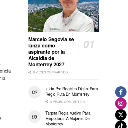
Marcelo Segovia se
lanza como
aspirante por la
Alcaldía de
s
Monterrey 2027
lencia
0 VECES COMPARTIDO
 la
Inicia Pre Registro Digital Para
Regio Ruta En Monterrey
0 VECES COMPARTIDO
Tarjeta Regia Vuelve Para
s
Empoderar A Mujeres De
Monterrey