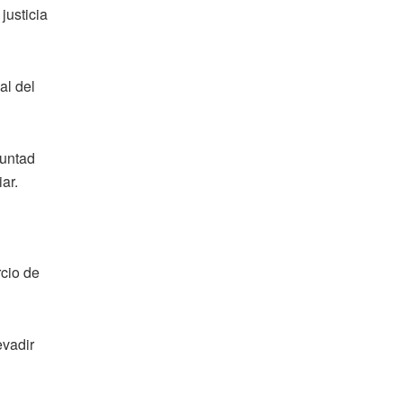
justicia
al del
luntad
ar.
rcio de
evadir