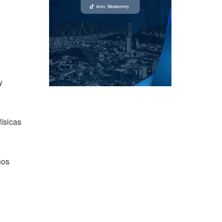
y
físicas
ños