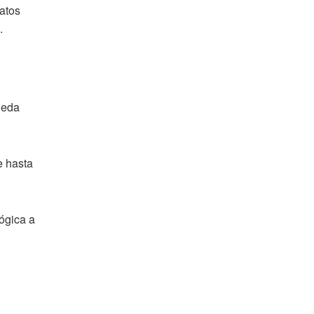
datos
.
ueda
e hasta
lógica a