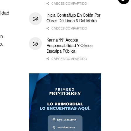
0 VECES COMPARTIDO
ridad
Inicia Contraflujo En Colón Por
Obras De Línea 6 Del Metro
0 VECES COMPARTIDO
an
Karina “N” Acepta
o.
Responsabilidad Y Ofrece
Disculpa Pública
0 VECES COMPARTIDO